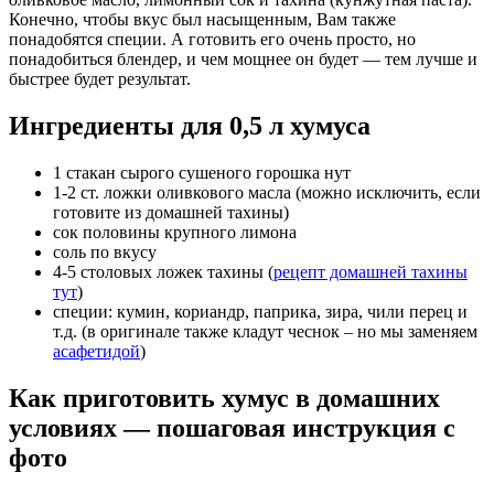
Конечно, чтобы вкус был насыщенным, Вам также
понадобятся специи. А готовить его очень просто, но
понадобиться блендер, и чем мощнее он будет — тем лучше и
быстрее будет результат.
Ингредиенты для 0,5 л хумуса
1 стакан сырого сушеного
горошка нут
1-2 ст. ложки
оливкового масла (можно исключить, если
готовите из домашней тахины)
сок половины крупного лимона
соль
по вкусу
4-5 столовых ложек
тахины
(
рецепт домашней тахины
тут
)
специи: кумин, кориандр, паприка, зира, чили перец и
т.д. (в оригинале также кладут чеснок – но мы заменяем
асафетидой
)
Как приготовить хумус в домашних
условиях — пошаговая инструкция с
фото