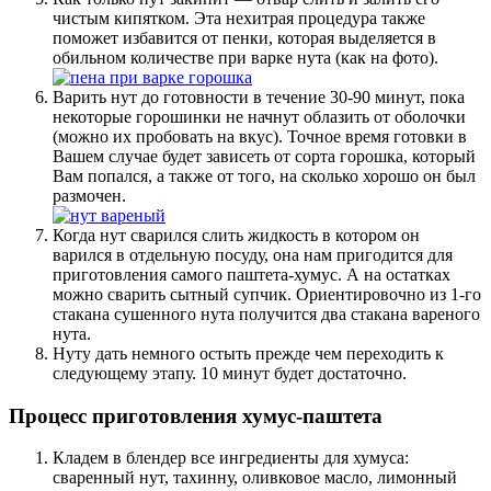
чистым кипятком. Эта нехитрая процедура также
поможет избавится от пенки, которая выделяется в
обильном количестве при варке нута (как на фото).
Варить нут до готовности в течение 30-90 минут, пока
некоторые горошинки не начнут облазить от оболочки
(можно их пробовать на вкус). Точное время готовки в
Вашем случае будет зависеть от сорта горошка, который
Вам попался, а также от того, на сколько хорошо он был
размочен.
Когда нут сварился слить жидкость в котором он
варился в отдельную посуду, она нам пригодится для
приготовления самого паштета-хумус. А на остатках
можно сварить сытный супчик. Ориентировочно из 1-го
стакана сушенного нута получится два стакана вареного
нута.
Нуту дать немного остыть прежде чем переходить к
следующему этапу. 10 минут будет достаточно.
Процесс приготовления хумус-паштета
Кладем в блендер все ингредиенты для хумуса:
сваренный нут, тахинну, оливковое масло, лимонный