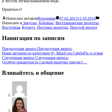
в чистом легкоусваиваемом виде.
Приятного!
Написано автором
Владимир
07.02.2013
13.10.2014
Написано в
.Закуски
,
Бобовые
,
Вегетарианские рецепты
,
Восточная
,
Кунжут
,
Постные рецепты
,
Простой рецепт
Навигация по записям
Предыдущая запись
Предыдущая запись:
Наше автокресло категории 0+ MaxiCosi CabrioFix и отзыв
Следующая запись
Следующая запись:
Особую пикантность сладкой выпечке придаст…
Вливайтесь в общение