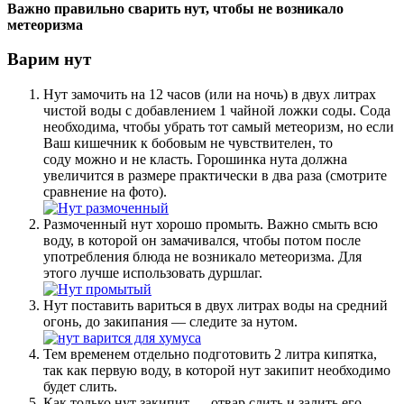
Важно правильно сварить нут, чтобы не возникало
метеоризма
Варим нут
Нут замочить на 12 часов (или на ночь) в двух литрах
чистой воды с добавлением 1 чайной ложки соды. Сода
необходима, чтобы убрать тот самый метеоризм, но если
Ваш кишечник к бобовым не чувствителен, то
соду можно и не класть. Горошинка нута должна
увеличится в размере практически в два раза (смотрите
сравнение на фото).
Размоченный нут хорошо промыть. Важно смыть всю
воду, в которой он замачивался, чтобы потом после
употребления блюда не возникало метеоризма. Для
этого лучше использовать дуршлаг.
Нут поставить вариться в двух литрах воды на средний
огонь, до закипания — следите за нутом.
Тем временем отдельно подготовить 2 литра кипятка,
так как первую воду, в которой нут закипит необходимо
будет слить.
Как только нут закипит — отвар слить и залить его