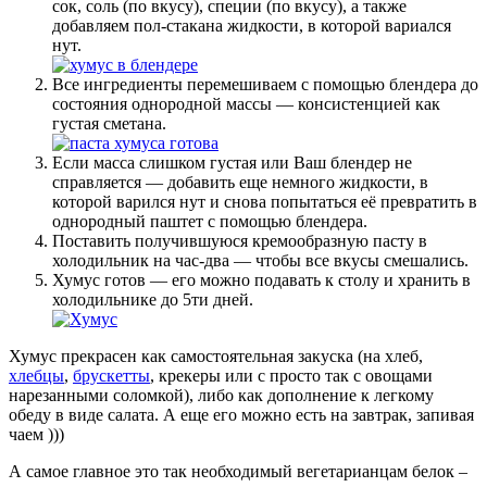
сок, соль (по вкусу), специи (по вкусу), а также
добавляем пол-стакана жидкости, в которой вариался
нут.
Все ингредиенты перемешиваем с помощью блендера до
состояния однородной массы — консистенцией как
густая сметана.
Если масса слишком густая или Ваш блендер не
справляется — добавить еще немного жидкости, в
которой варился нут и снова попытаться её превратить в
однородный паштет с помощью блендера.
Поставить получившуюся кремообразную пасту в
холодильник на час-два — чтобы все вкусы смешались.
Хумус готов — его можно подавать к столу и хранить в
холодильнике до 5ти дней.
Хумус прекрасен как самостоятельная закуска (на хлеб,
хлебцы
,
брускетты
, крекеры или с просто так с овощами
нарезанными соломкой), либо как дополнение к легкому
обеду в виде салата. А еще его можно есть на завтрак, запивая
чаем )))
А самое главное это так необходимый вегетарианцам белок –