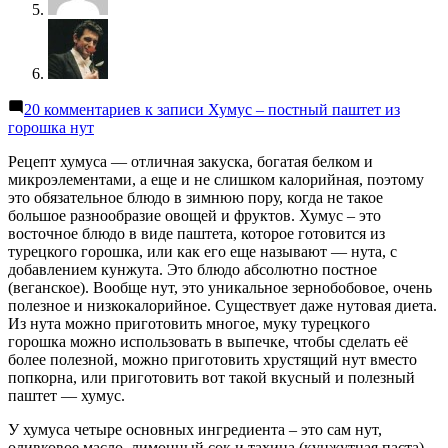
20 комментариев
к записи Хумус – постный паштет из
горошка нут
Рецепт хумуса — отличная закуска, богатая белком и
микроэлементами, а еще и не слишком калорийная, поэтому
это обязательное блюдо в зимнюю пору, когда не такое
большое разнообразие овощей и фруктов. Хумус – это
восточное блюдо в виде паштета, которое готовится из
турецкого горошка, или как его еще называют — нута, с
добавлением кунжута. Это блюдо абсолютно постное
(веганское). Вообще нут, это уникальное зернобобовое, очень
полезное и низкокалорийное. Существует даже нутовая диета.
Из нута можно приготовить многое, муку турецкого
горошка можно использовать в выпечке, чтобы сделать её
более полезной, можно приготовить хрустящий нут вместо
попкорна, или приготовить вот такой вкусный и полезный
паштет — хумус.
У хумуса четыре основных ингредиента – это сам нут,
оливковое масло, лимонный сок и тахина (кунжутная паста).