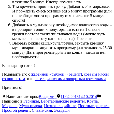
в течение 5 минут. Иногда помешивать
Тем временем промыть гречку. Добавить её к морковке.
И прожарить смесь оставшиеся 5 минут программы (или
по необходимости программу отменить еще 5 минут
спустя)
Добавить в мультиварку необходимое количество воды –
в пропорции один к полутора. То есть на 1 стакан
гречки полтора таких же стаканов воды (можно чуть
меньше – на высоту одного пальца). Посолить.
Выбрать режим каша/крупа/гречка, закрыть крышку
мультиварки и запустить программу (длительность 25-30
минут). Дать программе дойти до конца – мешать нет
необходимости.
Ваш гарнир готов!
Подавайте его с
жаренной «рыбкой» (рецепт)
,
соевым мясом
со шпинатом
, или
вегетарианскими овощными котлетками
.
Приятного!
Написано автором
Владимир
11.04.2013
14.10.2014
Написано в
.Гарниры
,
Вегетарианские рецепты
,
Крупа
,
Морковь
,
Мультиварка
,
Низкокалорийные
,
Постные рецепты
,
Простой рецепт
,
Славянская
,
Экадаши