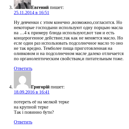
Евгений
пишет:
25.11.2014 в 16:51
Ну девченки с этим конечно ,возможно,согласится. Но
некоторые господыни используют одну порцыю масла
на …4 к примеру блюда используют,вот там и есть
концерогенное действие,так как не меняется масло. Но
есле один раз использовать подсолнечное масло то оно
не так вредно. Темболее пища приготовленная на
оливковом и на подсолнечном масле далеко отличается
по органолептическим свойствам,и питательным тоже.
Ответить
Григорій
пишет:
18.09.2016 в 16:41
потереть её на мелкой терке
на крупной терке
Так і повинно бути?
Ответить