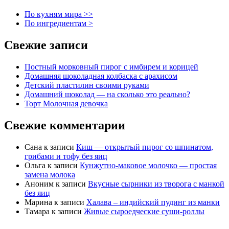
По кухням мира >>
По ингредиентам >
Свежие записи
Постный морковный пирог с имбирем и корицей
Домашняя шоколадная колбаска с арахисом
Детский пластилин своими руками
Домашний шоколад — на сколько это реально?
Торт Молочная девочка
Свежие комментарии
Сана
к записи
Киш — открытый пирог со шпинатом,
грибами и тофу без яиц
Ольга
к записи
Кунжутно-маковое молочко — простая
замена молока
Аноним
к записи
Вкусные сырники из творога с манкой
без яиц
Марина
к записи
Халава – индийский пудинг из манки
Тамара
к записи
Живые сыроедческие суши-роллы