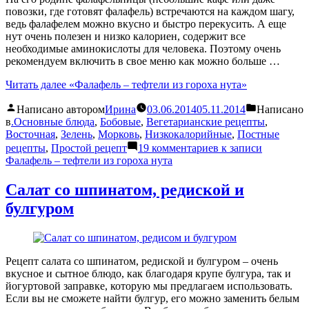
повозки, где готовят фалафель) встречаются на каждом шагу,
ведь фалафелем можно вкусно и быстро перекусить. А еще
нут очень полезен и низко калориен, содержит все
необходимые аминокислоты для человека. Поэтому очень
рекомендуем включить в свое меню как можно больше …
Читать далее
«Фалафель – тефтели из гороха нута»
Написано автором
Ирина
03.06.2014
05.11.2014
Написано
в
.Основные блюда
,
Бобовые
,
Вегетарианские рецепты
,
Восточная
,
Зелень
,
Морковь
,
Низкокалорийные
,
Постные
рецепты
,
Простой рецепт
19 комментариев
к записи
Фалафель – тефтели из гороха нута
Салат со шпинатом, редиской и
булгуром
Рецепт салата со шпинатом, редиской и булгуром – очень
вкусное и сытное блюдо, как благодаря крупе булгура, так и
йогуртовой заправке, которую мы предлагаем использовать.
Если вы не сможете найти булгур, его можно заменить белым