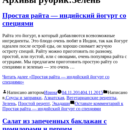
Простая райта — индийский йогурт со
специями
Райта это йогурт, в который добавляются всевозможные
ингредиенты. Это блюдо очень любят в Индии, так как йогурт
идеален после острой еды, он хорошо снимает жгучую
остроту специй. Райту можно приготовить по разному,
простой, или пустой, или с овощами, очень популярна райта с
огурцами. Мы предлагаем приготовить простую райту со
специями и зеленью — это очень …
Читать далее
«Простая райта — индийский йогурт со
специями»
Написано автором
Ирина
04.11.2014
04.11.2015
Написано
в
.Соусы и заправки
,
Азиатская
,
Вегетарианские рецепты
,
Зелень
,
Простой рецепт
,
Экадаши
Оставьте комментарий
к
Простая райта — индийский йогурт со специями
Салат из запеченных баклажан с
помидорами и перцем