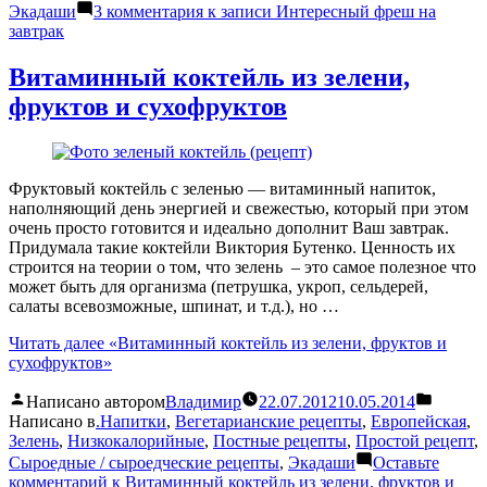
Экадаши
3 комментария
к записи Интересный фреш на
завтрак
Витаминный коктейль из зелени,
фруктов и сухофруктов
Фруктовый коктейль с зеленью — витаминный напиток,
наполняющий день энергией и свежестью, который при этом
очень просто готовится и идеально дополнит Ваш завтрак.
Придумала такие коктейли Виктория Бутенко. Ценность их
строится на теории о том, что зелень – это самое полезное что
может быть для организма (петрушка, укроп, сельдерей,
салаты всевозможные, шпинат, и т.д.), но …
Читать далее
«Витаминный коктейль из зелени, фруктов и
сухофруктов»
Написано автором
Владимир
22.07.2012
10.05.2014
Написано в
.Напитки
,
Вегетарианские рецепты
,
Европейская
,
Зелень
,
Низкокалорийные
,
Постные рецепты
,
Простой рецепт
,
Сыроедные / сыроедческие рецепты
,
Экадаши
Оставьте
комментарий
к Витаминный коктейль из зелени, фруктов и