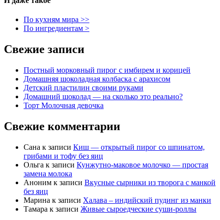
И даже такое
По кухням мира >>
По ингредиентам >
Свежие записи
Постный морковный пирог с имбирем и корицей
Домашняя шоколадная колбаска с арахисом
Детский пластилин своими руками
Домашний шоколад — на сколько это реально?
Торт Молочная девочка
Свежие комментарии
Сана
к записи
Киш — открытый пирог со шпинатом,
грибами и тофу без яиц
Ольга
к записи
Кунжутно-маковое молочко — простая
замена молока
Аноним
к записи
Вкусные сырники из творога с манкой
без яиц
Марина
к записи
Халава – индийский пудинг из манки
Тамара
к записи
Живые сыроедческие суши-роллы