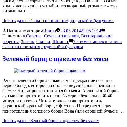
рисом, лучше сорта басмати. Вообще в добавление в салат
крупы дает очень вкусный и неожиданный результат – это
витамины + …
Читать далее
«Салат со шпинатом, редиской и булгуром»
Написано автором
Ирина
23.05.2014
21.05.2014
Написано в
.Салаты
,
.Соусы и заправки
,
Вегетарианские
рецепты
,
Зелень
,
Овощи
,
Шпинат
7 комментариев
к записи
Салат со шпинатом, редиской и булгуром
Зеленый борщ с щавелем без мяса
Рецепт зеленого борща с щавелем – прекрасное весеннее
первое блюдо, которое на столько вкусное, насыщенное и
свежее, что запросто готовится без мяса. А еще такой борщ-
суп можно приготовить очень быстро – буквально 30-40
минут, и он готов. Читайте также: как приготовить
украинский красный борщ с фасолью Ингредиенты для
приготовления зеленого борща Вода (или овощной бульон) …
Читать далее
«Зеленый борщ с щавелем без мяса»