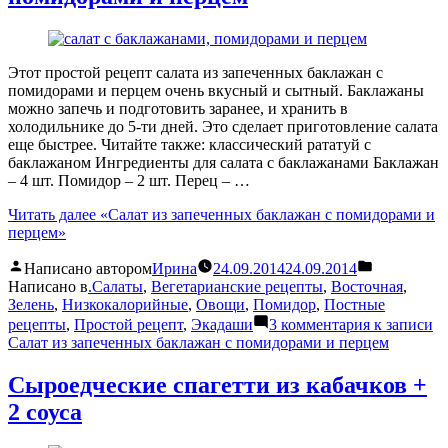
Этот простой рецепт салата из запеченных баклажан с
помидорами и перцем очень вкусный и сытный. Баклажаны
можно запечь и подготовить заранее, и хранить в
холодильнике до 5-ти дней. Это сделает приготовление салата
еще быстрее. Читайте также: классический рататуй с
баклажаном Ингредиенты для салата с баклажанами Баклажан
– 4 шт. Помидор – 2 шт. Перец – …
Читать далее
«Салат из запеченных баклажан с помидорами и
перцем»
Написано автором
Ирина
24.09.2014
24.09.2014
Написано в
.Салаты
,
Вегетарианские рецепты
,
Восточная
,
Зелень
,
Низкокалорийные
,
Овощи
,
Помидор
,
Постные
рецепты
,
Простой рецепт
,
Экадаши
3 комментария
к записи
Салат из запеченных баклажан с помидорами и перцем
Сыроедческие спагетти из кабачков +
2 соуса