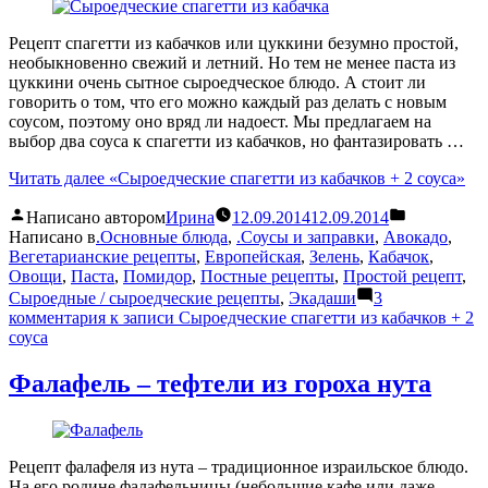
Рецепт спагетти из кабачков или цуккини безумно простой,
необыкновенно свежий и летний. Но тем не менее паста из
цуккини очень сытное сыроедческое блюдо. А стоит ли
говорить о том, что его можно каждый раз делать с новым
соусом, поэтому оно вряд ли надоест. Мы предлагаем на
выбор два соуса к спагетти из кабачков, но фантазировать …
Читать далее
«Сыроедческие спагетти из кабачков + 2 соуса»
Написано автором
Ирина
12.09.2014
12.09.2014
Написано в
.Основные блюда
,
.Соусы и заправки
,
Авокадо
,
Вегетарианские рецепты
,
Европейская
,
Зелень
,
Кабачок
,
Овощи
,
Паста
,
Помидор
,
Постные рецепты
,
Простой рецепт
,
Сыроедные / сыроедческие рецепты
,
Экадаши
3
комментария
к записи Сыроедческие спагетти из кабачков + 2
соуса
Фалафель – тефтели из гороха нута
Рецепт фалафеля из нута – традиционное израильское блюдо.
На его родине фалафельницы (небольшие кафе или даже