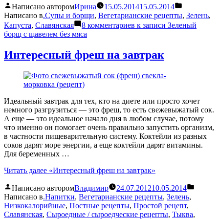
Написано автором
Ирина
15.05.2014
15.05.2014
Написано в
.Супы и борщи
,
Вегетарианские рецепты
,
Зелень
,
Капуста
,
Славянская
8 комментариев
к записи Зеленый
борщ с щавелем без мяса
Интересный фреш на завтрак
Идеальный завтрак для тех, кто на диете или просто хочет
немного разгрузиться — это фреш, то есть свежевыжатый сок.
А еще — это идеальное начало дня в любом случае, потому
что именно он помогает очень правильно запустить организм,
в частности пищеварительную систему. Коктейли из разных
соков дарят море энергии, а еще коктейли дарят витамины.
Для беременных …
Читать далее
«Интересный фреш на завтрак»
Написано автором
Владимир
24.07.2012
10.05.2014
Написано в
.Напитки
,
Вегетарианские рецепты
,
Зелень
,
Низкокалорийные
,
Постные рецепты
,
Простой рецепт
,
Славянская
,
Сыроедные / сыроедческие рецепты
,
Тыква
,