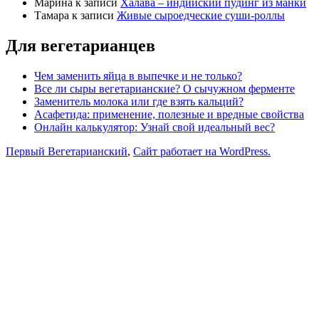
Марина
к записи
Халава – индийский пудинг из манки
Тамара
к записи
Живые сыроедческие суши-роллы
Для вегетарианцев
Чем заменить яйца в выпечке и не только?
Все ли сыры вегетарианские? О сычужном ферменте
Заменитель молока или где взять кальций?
Асафетида: применение, полезные и вредные свойства
Онлайн калькулятор: Узнай свой идеальный вес?
Первый Вегетарианский
,
Сайт работает на WordPress.