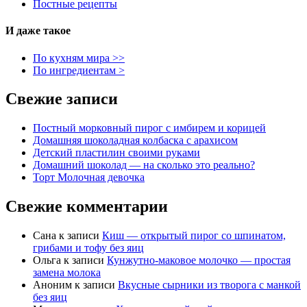
Постные рецепты
И даже такое
По кухням мира >>
По ингредиентам >
Свежие записи
Постный морковный пирог с имбирем и корицей
Домашняя шоколадная колбаска с арахисом
Детский пластилин своими руками
Домашний шоколад — на сколько это реально?
Торт Молочная девочка
Свежие комментарии
Сана
к записи
Киш — открытый пирог со шпинатом,
грибами и тофу без яиц
Ольга
к записи
Кунжутно-маковое молочко — простая
замена молока
Аноним
к записи
Вкусные сырники из творога с манкой
без яиц