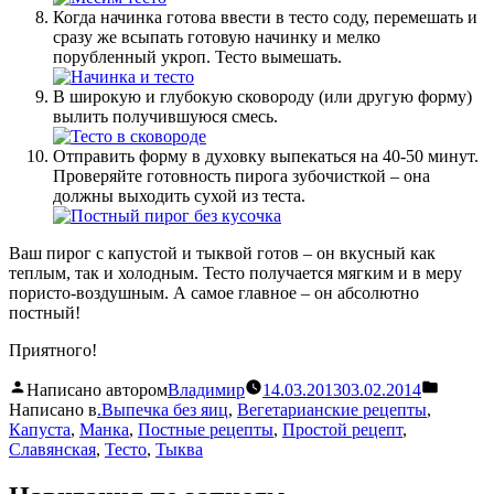
Когда начинка готова ввести в тесто соду, перемешать и
сразу же всыпать готовую начинку и мелко
порубленный укроп. Тесто вымешать.
В широкую и глубокую сковороду (или другую форму)
вылить получившуюся смесь.
Отправить форму в духовку выпекаться на 40-50 минут.
Проверяйте готовность пирога зубочисткой – она
должны выходить сухой из теста.
Ваш пирог с капустой и тыквой готов – он вкусный как
теплым, так и холодным. Тесто получается мягким и в меру
пористо-воздушным. А самое главное – он абсолютно
постный!
Приятного!
Написано автором
Владимир
14.03.2013
03.02.2014
Написано в
.Выпечка без яиц
,
Вегетарианские рецепты
,
Капуста
,
Манка
,
Постные рецепты
,
Простой рецепт
,
Славянская
,
Тесто
,
Тыква