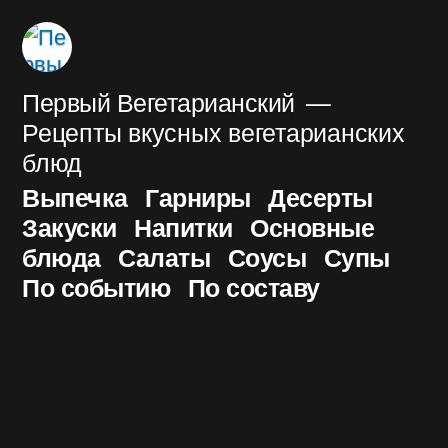
Перейти
к
содержимому
Первый Вегетарианский
Рецепты вкусных вегетарианских
блюд
Выпечка
Гарниры
Десерты
Закуски
Напитки
Основные
блюда
Салаты
Соусы
Супы
По событию
По составу