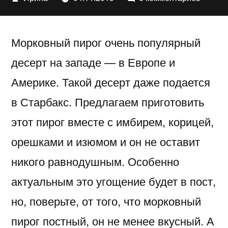
автором
записи
Постн
Морковный пирог очень популярный
морко
пирог
десерт на западе — в Европе и
с
Америке. Такой десерт даже подается
имбир
и
в Старбакс. Предлагаем приготовить
корице
этот пирог вместе с имбирем, корицей,
орешками и изюмом и он не оставит
никого равнодушным. Особенно
актуальным это угощение будет в пост,
но, поверьте, от того, что морковный
пирог постный, он не менее вкусный. А