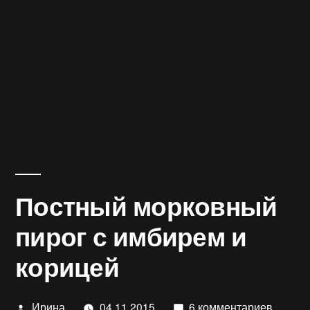
Постный морковный
пирог с имбирем и
корицей
Написано
к
Ирина
04.11.2015
6 комментариев