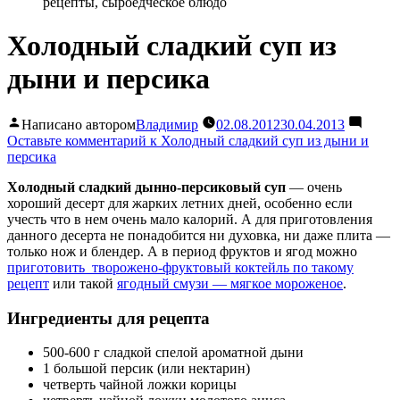
Холодный сладкий суп из
дыни и персика
Написано автором
Владимир
02.08.2012
30.04.2013
Оставьте комментарий
к Холодный сладкий суп из дыни и
персика
Холодный сладкий дынно-персиковый суп
— очень
хороший десерт для жарких летних дней, особенно если
учесть что в нем очень мало калорий. А для приготовления
данного десерта не понадобится ни духовка, ни даже плита —
только нож и блендер. А в период фруктов и ягод можно
приготовить творожено-фруктовый коктейль по такому
рецепт
или такой
ягодный смузи — мягкое мороженое
.
Ингредиенты для рецепта
500-600 г сладкой спелой ароматной
дыни
1 большой
персик
(или нектарин)
четверть чайной ложки
корицы