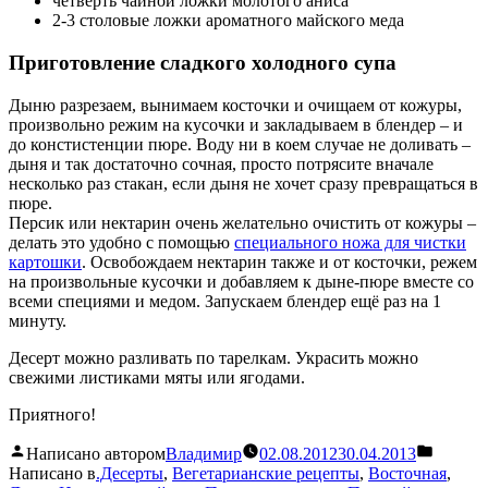
четверть чайной ложки молотого
аниса
2-3 столовые ложки ароматного
майского меда
Приготовление сладкого холодного супа
Дыню разрезаем, вынимаем косточки и очищаем от кожуры,
произвольно режим на кусочки и закладываем в блендер – и
до констистенции пюре. Воду ни в коем случае не доливать –
дыня и так достаточно сочная, просто потрясите вначале
несколько раз стакан, если дыня не хочет сразу превращаться в
пюре.
Персик или нектарин очень желательно очистить от кожуры –
делать это удобно с помощью
специального ножа для чистки
картошки
. Освобождаем нектарин также и от косточки, режем
на произвольные кусочки и добавляем к дыне-пюре вместе со
всеми специями и медом. Запускаем блендер ещё раз на 1
минуту.
Десерт можно разливать по тарелкам. Украсить можно
свежими листиками мяты или ягодами.
Приятного!
Написано автором
Владимир
02.08.2012
30.04.2013
Написано в
.Десерты
,
Вегетарианские рецепты
,
Восточная
,