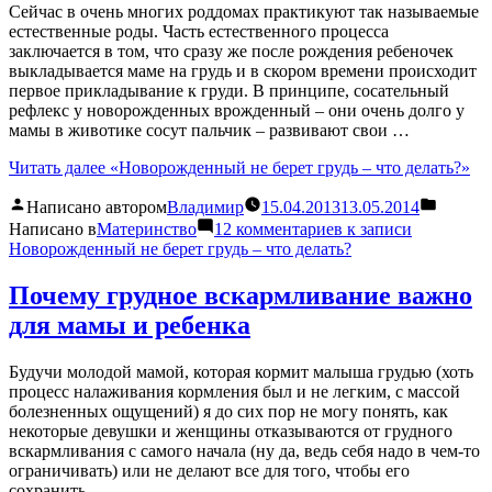
Сейчас в очень многих роддомах практикуют так называемые
естественные роды. Часть естественного процесса
заключается в том, что сразу же после рождения ребеночек
выкладывается маме на грудь и в скором времени происходит
первое прикладывание к груди. В принципе, сосательный
рефлекс у новорожденных врожденный – они очень долго у
мамы в животике сосут пальчик – развивают свои …
Читать далее
«Новорожденный не берет грудь – что делать?»
Написано автором
Владимир
15.04.2013
13.05.2014
Написано в
Материнство
12 комментариев
к записи
Новорожденный не берет грудь – что делать?
Почему грудное вскармливание важно
для мамы и ребенка
Будучи молодой мамой, которая кормит малыша грудью (хоть
процесс налаживания кормления был и не легким, с массой
болезненных ощущений) я до сих пор не могу понять, как
некоторые девушки и женщины отказываются от грудного
вскармливания с самого начала (ну да, ведь себя надо в чем-то
ограничивать) или не делают все для того, чтобы его
сохранить. …