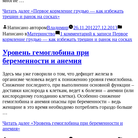
многие …
Читать далее
«Первое кормление грудью — как избежать
трещин и ранок на сосках»
Написано автором
Владимир
26.11.2012
27.12.2013
Написано в
Материнство
1 комментарий
к записи Первое
кормление грудью — как избежать трещин и ранок на сосках
Уровень гемоглобина при
беременности и анемия
Здесь мы уже говорили о том, что дефицит железа в
организме человека ведет к понижению уровня гемоглобина.
Снижение последнего, при выполнении основной функции –
доставки кислорода к клеткам, ведет к болезни – анемии (или
кислородному голоданию клетки). Особенно снижение
гемоглобина и анемия опасны при беременности – ведь
женщине в это время необходимо потреблять гораздо больше
…
Читать далее
«Уровень гемоглобина при беременности и
анемия»