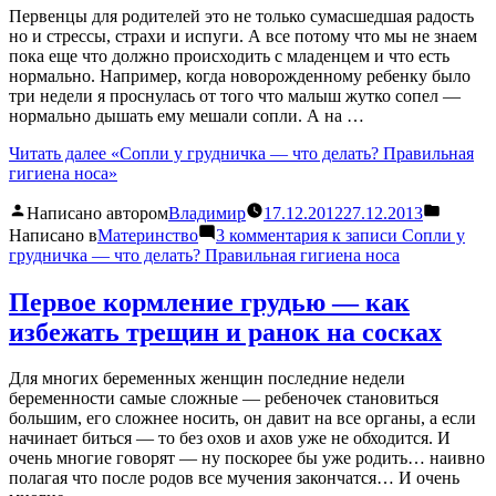
Первенцы для родителей это не только сумасшедшая радость
но и стрессы, страхи и испуги. А все потому что мы не знаем
пока еще что должно происходить с младенцем и что есть
нормально. Например, когда новорожденному ребенку было
три недели я проснулась от того что малыш жутко сопел —
нормально дышать ему мешали сопли. А на …
Читать далее
«Сопли у грудничка — что делать? Правильная
гигиена носа»
Написано автором
Владимир
17.12.2012
27.12.2013
Написано в
Материнство
3 комментария
к записи Сопли у
грудничка — что делать? Правильная гигиена носа
Первое кормление грудью — как
избежать трещин и ранок на сосках
Для многих беременных женщин последние недели
беременности самые сложные — ребеночек становиться
большим, его сложнее носить, он давит на все органы, а если
начинает биться — то без охов и ахов уже не обходится. И
очень многие говорят — ну поскорее бы уже родить… наивно
полагая что после родов все мучения закончатся… И очень