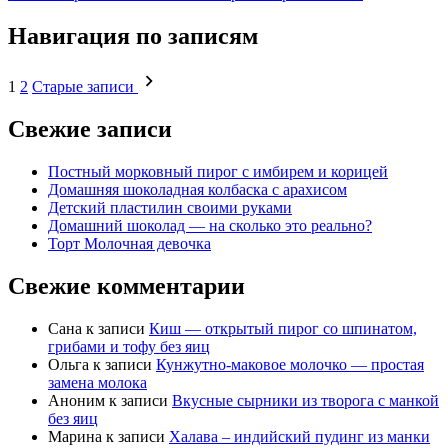
Навигация по записям
1
2
Старые записи
Свежие записи
Постный морковный пирог с имбирем и корицей
Домашняя шоколадная колбаска с арахисом
Детский пластилин своими руками
Домашний шоколад — на сколько это реально?
Торт Молочная девочка
Свежие комментарии
Сана
к записи
Киш — открытый пирог со шпинатом,
грибами и тофу без яиц
Ольга
к записи
Кунжутно-маковое молочко — простая
замена молока
Аноним
к записи
Вкусные сырники из творога с манкой
без яиц
Марина
к записи
Халава – индийский пудинг из манки