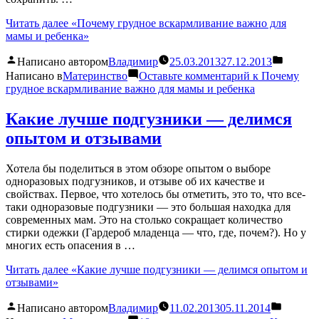
Читать далее
«Почему грудное вскармливание важно для
мамы и ребенка»
Написано автором
Владимир
25.03.2013
27.12.2013
Написано в
Материнство
Оставьте комментарий
к Почему
грудное вскармливание важно для мамы и ребенка
Какие лучше подгузники — делимся
опытом и отзывами
Хотела бы поделиться в этом обзоре опытом о выборе
одноразовых подгузников, и отзыве об их качестве и
свойствах. Первое, что хотелось бы отметить, это то, что все-
таки одноразовые подгузники — это большая находка для
современных мам. Это на столько сокращает количество
стирки одежки (Гардероб младенца — что, где, почем?). Но у
многих есть опасения в …
Читать далее
«Какие лучше подгузники — делимся опытом и
отзывами»
Написано автором
Владимир
11.02.2013
05.11.2014