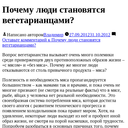
Почему люди становятся
вегетарианцами?
Написано автором
Владимир
27.09.2012
31.10.2012
Оставьте комментарий
к Почему люди становятся
вегетарианцами?
Вопрос вегетарианства вызывает очень много полемики
среди приверженцев двух противоположных образов жизни –
«с мясом» и «без мяса». Почему же многие люди
отказываются от столь привычного продукта – мяса?
Полезность и необходимость мяса пропагандируется
большинством – как мамами так и врачами, и пока очень не
многие признают (не смотря на реальные факты) что в мясе,
рыбе, яйцах у человека нет реальной необходимости. Это
своеобразная система потребления мяса, которая достигла
своего апогея с развитием технического прогресса и
появлением холодильников пока правит миром. Хотя, на
удивление, некоторые люди выходят из неё и пробуют иной
образ жизни, не смотря на порой насмешки, порой трудности.
Попробуем разобраться в основных причинах того, почему