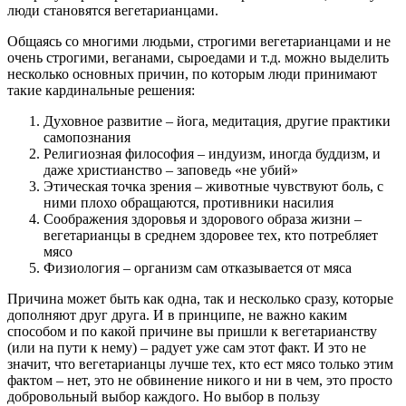
люди становятся вегетарианцами.
Общаясь со многими людьми, строгими вегетарианцами и не
очень строгими, веганами, сыроедами и т.д. можно выделить
несколько основных причин, по которым люди принимают
такие кардинальные решения:
Духовное развитие – йога, медитация, другие практики
самопознания
Религиозная философия – индуизм, иногда буддизм, и
даже христианство – заповедь «не убий»
Этическая точка зрения – животные чувствуют боль, с
ними плохо обращаются, противники насилия
Соображения здоровья и здорового образа жизни –
вегетарианцы в среднем здоровее тех, кто потребляет
мясо
Физиология – организм сам отказывается от мяса
Причина может быть как одна, так и несколько сразу, которые
дополняют друг друга. И в принципе, не важно каким
способом и по какой причине вы пришли к вегетарианству
(или на пути к нему) – радует уже сам этот факт. И это не
значит, что вегетарианцы лучше тех, кто ест мясо только этим
фактом – нет, это не обвинение никого и ни в чем, это просто
добровольный выбор каждого. Но выбор в пользу