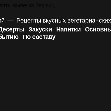
ий
Рецепты вкусных вегетариански
Десерты
Закуски
Напитки
Основны
обытию
По составу