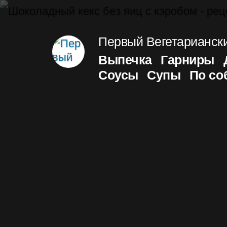
Перейти
к
Первый Вегетарианск
содержимому
Выпечка
Гарниры
Соусы
Супы
По с