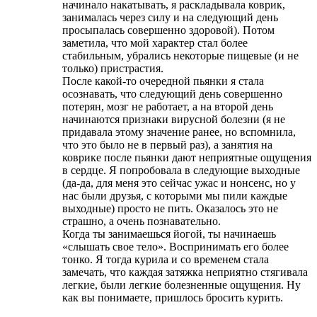
начинало накатывать, я раскладывала коврик,
занималась через силу и на следующий день
просыпалась совершенно здоровой). Потом
заметила, что мой характер стал более
стабильным, убрались некоторые пищевые (и не
только) пристрастия.
После какой-то очередной пьянки я стала
осознавать, что следующий день совершенно
потерян, мозг не работает, а на второй день
начинаются признаки вирусной болезни (я не
придавала этому значение ранее, но вспомнила,
что это было не в первый раз), а занятия на
коврике после пьянки дают неприятные ощущения
в сердце. Я попробовала в следующие выходные
(да-да, для меня это сейчас ужас и нонсенс, но у
нас были друзья, с которыми мы пили каждые
выходные) просто не пить. Оказалось это не
страшно, а очень познавательно.
Когда ты занимаешься йогой, ты начинаешь
«слышать свое тело». Воспринимать его более
тонко. Я тогда курила и со временем стала
замечать, что каждая затяжка неприятно стягивала
легкие, были легкие болезненные ощущения. Ну
как вы понимаете, пришлось бросить курить.