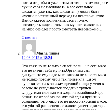
потом от рыбы и уже потом от яиц. в этом вопросе
лучше себя не насиловать. а все остальное
сложится уже так, как сложится :) может быть
именно постепенный переход на вегетарианство
Вам окажется посильным. стоит только
посмотреть видео о том, как мучают животных и
на мясо без слез просто смотреть невозможно…
Ответить
Masha
пишет:
12.08.2015 в 18:24
Это связано не только с силой воли…не есть мясо
это не значит себя мучить.Организм сам
диктует,что ему надо мне никогда не хочется мяса
не только потому что я так привыкла….я оч
чувствительна к запахам вредной пищи у меня в
голове не укладывается поедание трупов
….другими словами мы ходячие кладбища.Надо
бежать не от соблазнов мясной еды а прийти к
сознанию…что мясо-это не просто вкусный кусок
это убитой расчлененное живое существо,которое