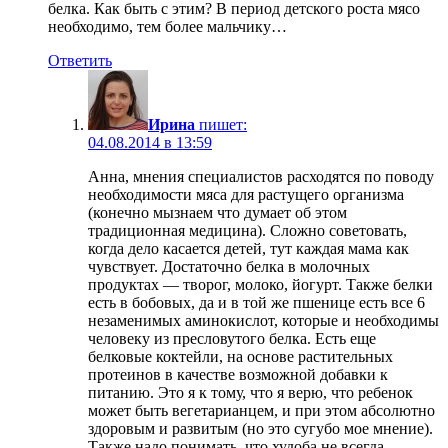
белка. Как быть с этим? В период детского роста мясо
необходимо, тем более мальчику…
Ответить
Ирина
пишет:
04.08.2014 в 13:59
Анна, мнения специалистов расходятся по поводу
необходимости мяса для растущего организма
(конечно мызнаем что думает об этом
традиционная медицина). Сложно советовать,
когда дело касается детей, тут каждая мама как
чувствует. Достаточно белка в молочных
продуктах — творог, молоко, йогурт. Также белки
есть в бобовых, да и в той же пшенице есть все 6
незаменимых аминокислот, которые и необходимы
человеку из пресловутого белка. Есть еще
белковые коктейли, на основе растительных
протеинов в качестве возможной добавки к
питанию. Это я к тому, что я верю, что ребенок
может быть вегетарианцем, и при этом абсолютно
здоровым и развитым (но это сугубо мое мнение).
Также надо понимать, что худоба не всегда