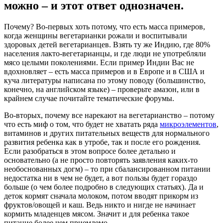
можно – и этот ответ однозначен.
Почему? Во-первых хоть потому, что есть масса примеров,
когда женщины вегетарианки рожали и воспитывали
здоровых детей вегетарианцев. Взять ту же Индию, где 80%
населения лакто-вегетарианцы, и где люди не употребляли
мясо целыми поколениями. Если пример Индии Вас не
вдохновляет – есть масса примеров и в Европе и в США и
куча литературы написана по этому поводу (большинство,
конечно, на английском языке) – проверьте амазон, или в
крайнем случае почитайте тематические форумы.
Во-вторых, почему все нарекают на вегетарианство – потому
что есть миф о том, что будет не хватать ряда
микроэлементов
,
витаминов и других питательных веществ для нормального
развития ребенка как в утробе, так и после его рождения.
Если разобраться в этом вопросе более детально и
основательно (а не просто повторять заявления каких-то
необоснованных догм) – то при сбалансированном питании
недостатка ни в чем не будет, а вот пользы будет гораздо
больше (о чем более подробно в следующих статьях). Да и
деток кормят сначала молоком, потом вводят прикорм из
фруктов/овощей и каш. Ведь никто и нигде не начинает
кормить младенцев мясом. Значит и для ребенка такое
питание более чем приемлемо.