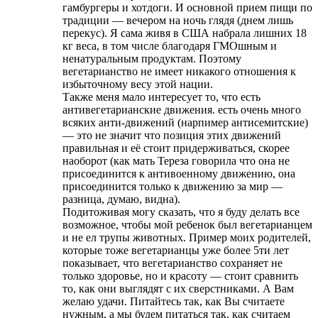
гамбургеры и хотдоги. И основной прием пищи по
традиции — вечером на ночь глядя (днем лишь
перекус). Я сама живя в США набрала лишних 18
кг веса, в том числе благодаря ГМОшным и
ненатуральным продуктам. Поэтому
вегетарианство не имеет никакого отношения к
избыточному весу этой нации.
Также меня мало интересует то, что есть
антивегетарианские движения. есть очень много
всяких анти-движений (нарпимер антисемитские)
— это не значит что позиция этих движений
правильная и её стоит придерживаться, скорее
наоборот (как мать Тереза говорила что она не
присоединится к антивоенному движению, она
присоединится только к движению за мир —
разница, думаю, видна).
Подитоживая могу сказать, что я буду делать все
возможное, чтобы мой ребенок был вегетарианцем
и не ел трупы животных. Пример моих родителей,
которые тоже вегетарианцы уже более 5ти лет
показывает, что вегетарианство сохраняет не
только здоровье, но и красоту — стоит сравнить
то, как они выглядят с их сверстниками. А Вам
желаю удачи. Питайтесь так, как Вы считаете
нужным, а мы будем питаться так, как считаем