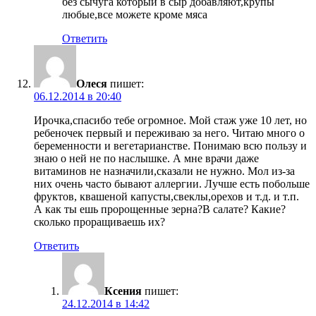
без сычуга который в сыр добавляют,крупы
любые,все можете кроме мяса
Ответить
Олеся
пишет:
06.12.2014 в 20:40
Ирочка,спасибо тебе огромное. Мой стаж уже 10 лет, но
ребеночек первый и переживаю за него. Читаю много о
беременности и вегетарианстве. Понимаю всю пользу и
знаю о ней не по наслышке. А мне врачи даже
витаминов не назначили,сказали не нужно. Мол из-за
них очень часто бывают аллергии. Лучше есть побольше
фруктов, квашеной капусты,свеклы,орехов и т.д. и т.п.
А как ты ешь пророщенные зерна?В салате? Какие?
сколько проращиваешь их?
Ответить
Ксения
пишет:
24.12.2014 в 14:42