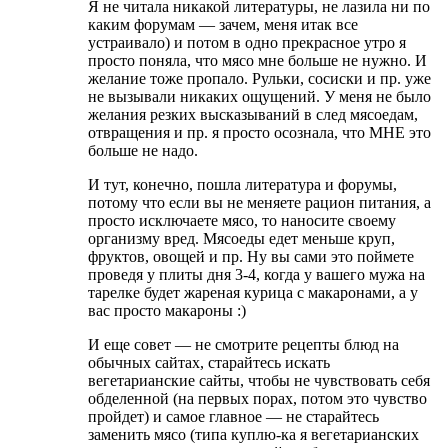
Я не читала никакой литературы, не лазила ни по
каким форумам — зачем, меня итак все
устраивало) и потом в одно прекрасное утро я
просто поняла, что мясо мне больше не нужно. И
желание тоже пропало. Рульки, сосиски и пр. уже
не вызывали никаких ощущений. У меня не было
желания резких высказываний в след мясоедам,
отвращения и пр. я просто осознала, что МНЕ это
больше не надо.
И тут, конечно, пошла литература и форумы,
потому что если вы не меняете рацион питания, а
просто исключаете мясо, то наносите своему
организму вред. Мясоеды едет меньше круп,
фруктов, овощей и пр. Ну вы сами это поймете
проведя у плиты дня 3-4, когда у вашего мужа на
тарелке будет жареная курица с макаронами, а у
вас просто макароны :)
И еще совет — не смотрите рецепты блюд на
обычных сайтах, старайтесь искать
вегетарианские сайты, чтобы не чувствовать себя
обделенной (на первых порах, потом это чувство
пройдет) и самое главное — не старайтесь
заменить мясо (типа куплю-ка я вегетарианских