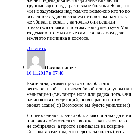
начнет перевариваться в организме,выделяя
трупные яды оттуда рак всякие болячки.Жаль,что
мы не задумаемся над тем,что возможно кто то во
вселенное с удовольствием питался бы нами так
же убивал и резал….да только они решили
отказаться от мяса и поэтому мы существуем.Мы
то думаем,что мы самые самые а на самом деле
земля это писчинка в космосе.
Ответить
Оксана
пишет:
10.11.2017 в 07:48
Екатерина, самый простой способ стать
вегетарианкой — заняться йогой или цигуном или
медитацией (т.н. тантра-йога или раджа-йога. Они
начинаются с медитаций, но все равно потом
вводят асаны) :)) Возможно вы будете удивлены :)
Я очень-очень сильно любила мясо и никогда и ни
при каких обстоятельствах отказываться от него
не собиралась, а просто занималась на коврике.
Сначала я заметила, что перестала болеть (чуть