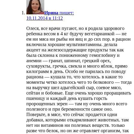
Ирина
пишет:
10.11.2014 в 11:12
Олеся, все врачи пугают, но я родила здорового
ребенка весом в 4 кг будучу вегетарианкой — не
ем ни мяса ни рыбы ни яиц и до сих пор. в рацион
включила хорошие мультивитамины. делала
акцент на железосодержащие продукты так как
была склонна к пониженному гемоглобину и
анемии — гранат, шпинат, грецкий орех,
суховрукты, гречка, свекла и много яблок, прямо
килограмм в день. Особо не парилась по поводу
рациона — кушала то, что хотелось. в какие то
моменты четко хотелось чего то белкового — тогда
на выручку шел адыгейский сыр, соевое мясо,
сейтан и бобовые. Еще очень хорошо проращивать
пшеницу и каждый день кушать горсть
пророщенных зерен — там ну очень много всего
полезного и при беременности самое оно.
Поверьте, в мясе, что сейчас продается одни
добавки, которыми откармливают животных. там
нет ни витаминов ни полезных веществ. только
разве что белок, но он же отравляет организм, так