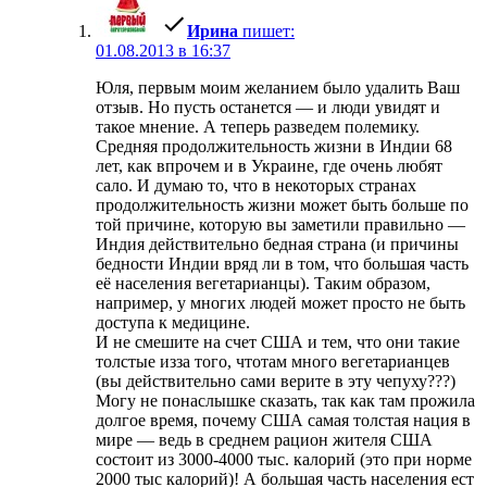
Ирина
пишет:
01.08.2013 в 16:37
Юля, первым моим желанием было удалить Ваш
отзыв. Но пусть останется — и люди увидят и
такое мнение. А теперь разведем полемику.
Средняя продолжительность жизни в Индии 68
лет, как впрочем и в Украине, где очень любят
сало. И думаю то, что в некоторых странах
продолжительность жизни может быть больше по
той причине, которую вы заметили правильно —
Индия действительно бедная страна (и причины
бедности Индии вряд ли в том, что большая часть
её населения вегетарианцы). Таким образом,
например, у многих людей может просто не быть
доступа к медицине.
И не смешите на счет США и тем, что они такие
толстые изза того, чтотам много вегетарианцев
(вы действительно сами верите в эту чепуху???)
Могу не понаслышке сказать, так как там прожила
долгое время, почему США самая толстая нация в
мире — ведь в среднем рацион жителя США
состоит из 3000-4000 тыс. калорий (это при норме
2000 тыс калорий)! А большая часть населения ест