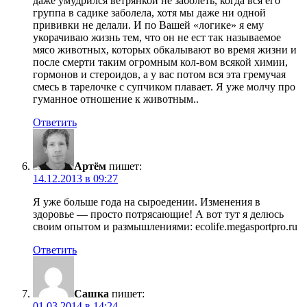
даже умудрился ветрянкой не заболеть, когда вся его
группа в садике заболела, хотя мы даже ни одной
прививки не делали. И по Вашей «логике» я ему
укорачиваю жизнь тем, что он не ест так называемое
мясо животных, которых обкалывают во время жизни и
после смерти таким огромным кол-вом всякой химии,
гормонов и стероидов, а у вас потом вся эта гремучая
смесь в тарелочке с супчиком плавает. Я уже молчу про
гуманное отношение к животным..
Ответить
Артём
пишет:
14.12.2013 в 09:27
Я уже больше года на сыроедении. Изменения в
здоровье — просто потрясающие! А вот тут я делюсь
своим опытом и размышлениями: ecolife.megasportpro.ru
Ответить
Сашка
пишет:
01.03.2014 в 14:24