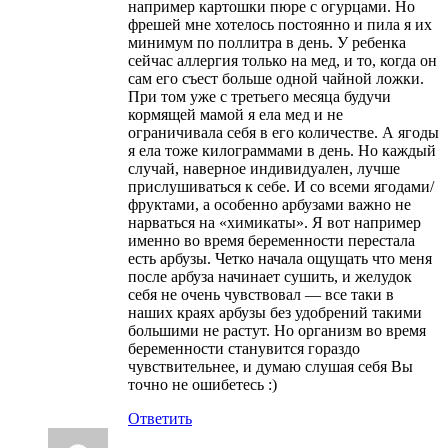
например картошки пюре с огурцами. Но
фрешей мне хотелось постоянно и пила я их
минимум по поллитра в день. У ребенка
сейчас аллергия только на мед, и то, когда он
сам его съест больше одной чайной ложки.
При том уже с третьего месяца будучи
кормящей мамой я ела мед и не
ограничивала себя в его количестве. А ягоды
я ела тоже килограммами в день. Но каждый
случай, наверное индивидуален, лучше
прислушиваться к себе. И со всеми ягодами/
фруктами, а особенно арбузами важно не
нарваться на «химикаты». Я вот например
именно во время беременности перестала
есть арбузы. Четко начала ощущать что меня
после арбуза начинает сушить, и желудок
себя не очень чувствовал — все таки в
наших краях арбузы без удобрений такими
большими не растут. Но организм во время
беременности станувится гораздо
чувствительнее, и думаю слушая себя Вы
точно не ошибетесь :)
Ответить