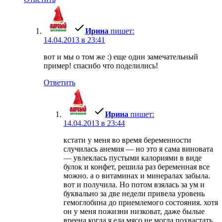
Ирина
пишет:
14.04.2013 в 23:41
вот и мы о том же :) еще один замечательный
пример! спасибо что поделились!
Ответить
Ирина
пишет:
14.04.2013 в 23:44
кстати у меня во время беременности
случилась анемия — но это я сама виновата
— увлеклась пустыми калориями в виде
булок и конфет, решила раз беременная все
можно. а о витаминах и минералах забыла.
вот и получила. Но потом взялась за ум и
буквально за две недели привела уровень
гемоглобина до приемлемого состояния. хотя
он у меня пожизни низковат, даже былые
вреена когда я ела мясо не могла похвастать