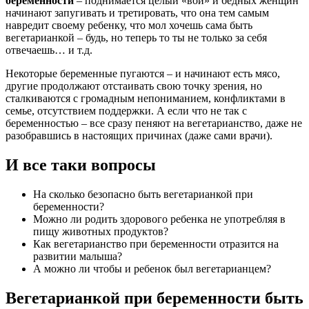
беременности
– поднимается целый «вой» и бедных женщин
начинают запугивать и третировать, что она тем самым
навредит своему ребенку, что мол хочешь сама быть
вегетарианкой – будь, но теперь то ты не только за себя
отвечаешь… и т.д.
Некоторые беременные пугаются – и начинают есть мясо,
другие продолжают отстаивать свою точку зрения, но
сталкиваются с громадным непониманием, конфликтами в
семье, отсутствием поддержки. А если что не так с
беременностью – все сразу пеняют на вегетарианство, даже не
разобравшись в настоящих причинах (даже сами врачи).
И все таки вопросы
На сколько безопасно быть вегетарианкой при
беременности?
Можно ли родить здорового ребенка не употребляя в
пищу животных продуктов?
Как вегетарианство при беременности отразится на
развитии малыша?
А можно ли чтобы и ребенок был вегетарианцем?
Вегетарианкой при беременности быть