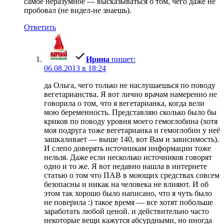
самое неразумное — высказываться о том, чего даже не
пробовал (не видел-не знаешь).
Ответить
Ирина
пишет:
06.08.2013 в 18:24
да Ольга, чего только не наслушаешься по поводу
вегетарианства. Я вот лично врачам намеренно не
говорила о том, что я вегетарианка, когда вели
мою беременность. Представляю сколько было бы
криков по поводу уровня моего гемоглобина (хотя
моя подруга тоже вегетарианка и гемоглобин у неё
зашкаливает — выше 140, вот Вам и зависимость).
И слепо доверять источникам информации тоже
нельзя. Даже если несколько источников говорят
одно и то же. Я вот недавно нашла в интернете
статью о том что ПАВ в моющих средствах совсем
безопасны и никак на человека не влияют. И об
этом так хорошо было написано, что я чуть было
не поверила :) такое время — все хотят побольше
заработать любой ценой. и действительно часто
некоторые вещи кажутся абсурдными, но иногда