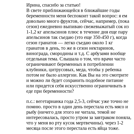
Ирина, спасибо за статью!
В свете приближающейся в ближайшие годы
беременности меня беспокоит такой вопрос: я ем
довольно много фруктов, сейчас, например, (пока
сезон) ежедневно выпиваю свежевыжатый сок из
1-1,2 кг апельсинов плюс в течение дня еще пару
апельсинов так съедаю (это еще 350-450 г), когда
сезон гранатов — легко съедаю около 1 кг
гранатов в день, то же в сезон нектаринов,
винограда, смородины и т.д. С арбузами вообще
отдельная тема. Слышала о том, что врачи часто
ограничивают беременных в потреблении
клубники, цитрусовых, меда, чтобы у ребенка
потом не было аллергии. Как Вы на это смотрите
и можно ли будет сохранить подобное питание
или придется себя искусственно ограничивать в
еде при беременности?
п.с.: вегетарианка года 2,5-3, сейчас уже точно не
помню. просто в один день перестала есть мясо и
рыбу (ничего для этого не читала, темой не
интересовалась, просто утром за завтраком поняла,
что у меня во рту кусок мертвечины). через 1-2
месяца после этого перестала есть яйца тоже.