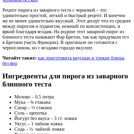
Рецепт пирога из заварного теста с черникой – это
удивительно простой, легкий и быстрый рецепт. И конечно
же не менее удивительно вкусный. Этот десерт что-то среднее
между пирогом и пудингом, нежный по консистенции, и
яркий благодаря ягодам. На родине этот заварной пирог из
блинного теста называют Фар Бретон, так как придумали его
в Бретани (часть Франции). В оригинале он готовится с
черносливом, но с ягодами гораздо вкуснее.
Читайте также:
как приготовить вкусные и тонкие блины
без яиц
Ингредиенты для пирога из заварного
блинного теста
Молоко – 0,5 литра
Мука – ¾ стакана
Сахар – ½ стакана
Соль – щепотка
Йогурт без вкуса – 3 ст. ложки
Уксус – 1 чайная ложка
Сода – ½ чайной ложки