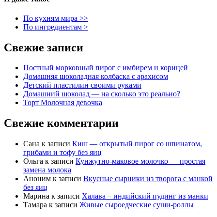
По кухням мира >>
По ингредиентам >
Свежие записи
Постный морковный пирог с имбирем и корицей
Домашняя шоколадная колбаска с арахисом
Детский пластилин своими руками
Домашний шоколад — на сколько это реально?
Торт Молочная девочка
Свежие комментарии
Сана
к записи
Киш — открытый пирог со шпинатом,
грибами и тофу без яиц
Ольга
к записи
Кунжутно-маковое молочко — простая
замена молока
Аноним
к записи
Вкусные сырники из творога с манкой
без яиц
Марина
к записи
Халава – индийский пудинг из манки
Тамара
к записи
Живые сыроедческие суши-роллы