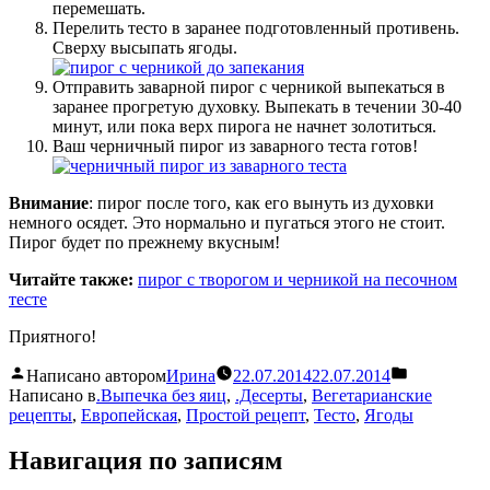
перемешать.
Перелить тесто в заранее подготовленный противень.
Сверху высыпать ягоды.
Отправить заварной пирог с черникой выпекаться в
заранее прогретую духовку. Выпекать в течении 30-40
минут, или пока верх пирога не начнет золотиться.
Ваш черничный пирог из заварного теста готов!
Внимание
: пирог после того, как его вынуть из духовки
немного осядет. Это нормально и пугаться этого не стоит.
Пирог будет по прежнему вкусным!
Читайте также:
пирог с творогом и черникой на песочном
тесте
Приятного!
Написано автором
Ирина
22.07.2014
22.07.2014
Написано в
.Выпечка без яиц
,
.Десерты
,
Вегетарианские
рецепты
,
Европейская
,
Простой рецепт
,
Тесто
,
Ягоды
Навигация по записям