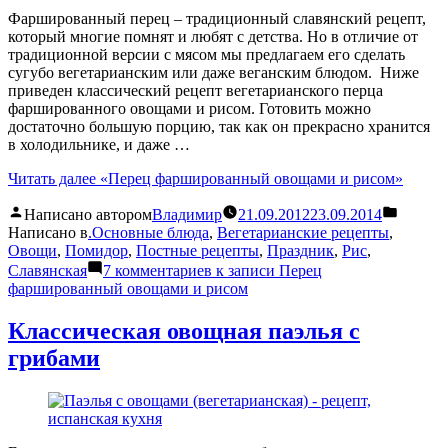
Фаршированный перец – традиционный славянский рецепт,
который многие помнят и любят с детства. Но в отличие от
традиционной версии с мясом мы предлагаем его сделать
сугубо вегетарианским или даже веганским блюдом. Ниже
приведен классический рецепт вегетарианского перца
фаршированного овощами и рисом. Готовить можно
достаточно большую порцию, так как он прекрасно хранится
в холодильнике, и даже …
Читать далее
«Перец фаршированный овощами и рисом»
Написано автором
Владимир
21.09.2012
23.09.2014
Написано в
.Основные блюда
,
Вегетарианские рецепты
,
Овощи
,
Помидор
,
Постные рецепты
,
Праздник
,
Рис
,
Славянская
7 комментариев
к записи Перец
фаршированный овощами и рисом
Классическая овощная паэлья с
грибами