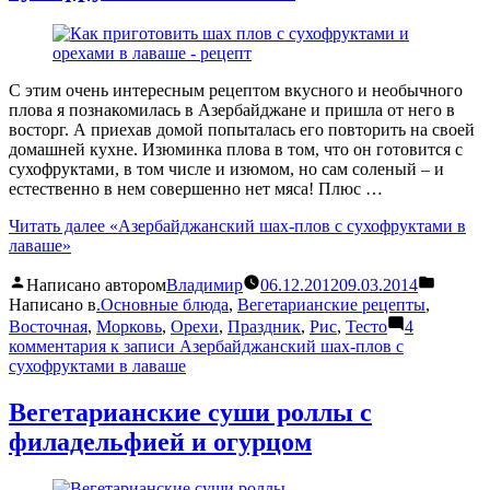
С этим очень интересным рецептом вкусного и необычного
плова я познакомилась в Азербайджане и пришла от него в
восторг. А приехав домой попыталась его повторить на своей
домашней кухне. Изюминка плова в том, что он готовится с
сухофруктами, в том числе и изюмом, но сам соленый – и
естественно в нем совершенно нет мяса! Плюс …
Читать далее
«Азербайджанский шах-плов с сухофруктами в
лаваше»
Написано автором
Владимир
06.12.2012
09.03.2014
Написано в
.Основные блюда
,
Вегетарианские рецепты
,
Восточная
,
Морковь
,
Орехи
,
Праздник
,
Рис
,
Тесто
4
комментария
к записи Азербайджанский шах-плов с
сухофруктами в лаваше
Вегетарианские суши роллы с
филадельфией и огурцом