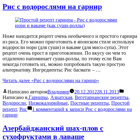
Рис с водорослями на гарнир
Ниже находится рецепт очень необычного и простого гарнира
из риса. Его можно приготовить в японском стиле используя
водоросли нори (для суши) и вакаме (для мисо-супа). Этот
рецепт очень прост в приготовлении. По вкусу он чем то
отдаленно напоминает суши-роллы, по этому если Вам
некогда готовить их, можно попробовать такую простую
альтернативу. Ингредиенты: Рис басмати – …
Читать далее
«Рис с водорослями на гарнир»
Написано автором
Владимир
20.12.2012
28.11.2013
Написано в
.Гарниры
,
Азиатская
,
Вегетарианские рецепты
,
Водоросли
,
Низкокалорийные
,
Постные рецепты
,
Простой
рецепт
,
Рис
1 комментарий
к записи Рис с водорослями на
гарнир
Азербайджанский шах-плов с
сухофруктами в лаваше