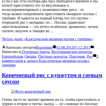
Если у вас есть полтора-два часа свободного времени и вы
хотите приготовить что то вкусненькое и
поэксперементировать с возможностями риса – то
тогда можно попробовать приготовить овощную паэлью с
грибами. И кажется на первый взгляд что это скучно –
очередной рис с овощами, но… Паэлья, правильно
приготовленная — это нечто особенное, ароматное, легкое,
сытное, вкусное и тающее во …
Читать далее
«Классическая овощная паэлья с грибами»
Написано автором
Владимир
02.08.2012
07.12.2013
Написано в
.Основные блюда
,
Вегетарианские рецепты
,
Европейская
,
Овощи
,
Постные рецепты
,
Праздник
,
Рис
2
комментария
к записи Классическая овощная паэлья с
грибами
Коричневый рис с кунжутом и соевым
соусом
Очень часто не хватает времени на то, чтобы приготовить и
первое и второе и третье, выход — не сложные но богатые