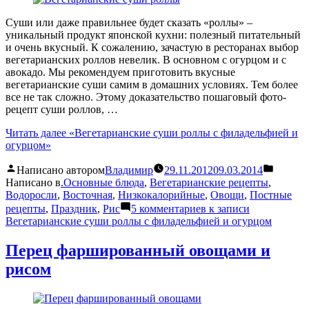
Суши или даже правильнее будет сказать «роллы» –
уникальный продукт японской кухни: полезный питательный
и очень вкусный. К сожалению, зачастую в ресторанах выбор
вегетарианских роллов невелик. В основном с огурцом и с
авокадо. Мы рекомендуем приготовить вкусные
вегетарианские суши самим в домашних условиях. Тем более
все не так сложно. Этому доказательство пошаговый фото-
рецепт суши роллов, …
Читать далее
«Вегетарианские суши роллы с филадельфией и
огурцом»
Написано автором
Владимир
29.11.2012
09.03.2014
Написано в
.Основные блюда
,
Вегетарианские рецепты
,
Водоросли
,
Восточная
,
Низкокалорийные
,
Овощи
,
Постные
рецепты
,
Праздник
,
Рис
5 комментариев
к записи
Вегетарианские суши роллы с филадельфией и огурцом
Перец фаршированный овощами и
рисом