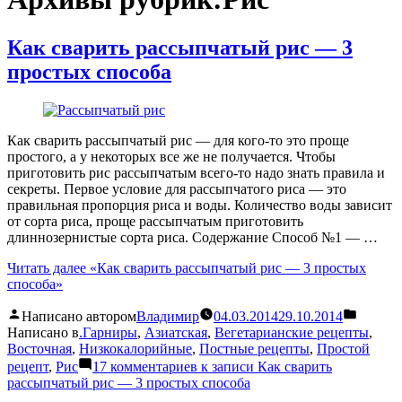
Как сварить рассыпчатый рис — 3
простых способа
Как сварить рассыпчатый рис — для кого-то это проще
простого, а у некоторых все же не получается. Чтобы
приготовить рис рассыпчатым всего-то надо знать правила и
секреты. Первое условие для рассыпчатого риса — это
правильная пропорция риса и воды. Количество воды зависит
от сорта риса, проще рассыпчатым приготовить
длиннозернистые сорта риса. Содержание Способ №1 — …
Читать далее
«Как сварить рассыпчатый рис — 3 простых
способа»
Написано автором
Владимир
04.03.2014
29.10.2014
Написано в
.Гарниры
,
Азиатская
,
Вегетарианские рецепты
,
Восточная
,
Низкокалорийные
,
Постные рецепты
,
Простой
рецепт
,
Рис
17 комментариев
к записи Как сварить
рассыпчатый рис — 3 простых способа