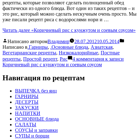
рецепты, которые позволяют сделать полноценный обед
фактически из одного блюда. Вот один из таких рецептов – и
это рис, который можно сделать нескучным очень просто. Мы
уже писали рецепт риса с водорослями нори и …
Читать далее
«Коричневый рис с кунжутом и соевым соусом»
Написано автором
Владимир
28.07.2012
10.05.2014
Написано в
.Гарниры
,
.Основные блюда
,
Азиатская
,
Вегетарианские рецепты
,
Низкокалорийные
,
Постные
рецепты
,
Простой рецепт
,
Рис
4 комментария
к записи
Коричневый рис с кунжутом и соевым соусом
Навигация по рецептам
ВЫПЕЧКА без яиц
ГАРНИРЫ
ДЕСЕРТЫ
ЗАКУСКИ
НАПИТКИ
ОСНОВНЫЕ блюда
САЛАТЫ
СОУСЫ и заправки
СУПЫ и борщи