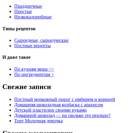
Праздничные
Простые
Низкокалорийные
Типы рецептов
Сыроедные, сыроедческие
Постные рецепты
И даже такое
По кухням мира >>
По ингредиентам >
Свежие записи
Постный морковный пирог с имбирем и корицей
Домашняя шоколадная колбаска с арахисом
Детский пластилин своими руками
Домашний шоколад — на сколько это реально?
Торт Молочная девочка