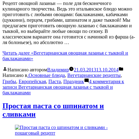
Рецепт овощной лазаньи — поле для бесконечного
кулинарного творчества. Ведь это итальянское блюдо можно
приготовить с любыми овощами: баклажанами, кабачками
(цуккини), перцем, грибами, шпинатом и даже тыквой! Мы
предлагаем приготовить овощную лазанью с баклажанами и
тыквой, но выбирайте любые овощи по сезону. В
классическом варианте она готовится с начинкой из фарша (а-
ля болоньезе), но абсолютно …
Читать далее
«Вегетарианская овощная лазанья с тыквой и
баклажанами»
Написано автором
Владимир
21.03.2013
13.10.2014
Написано в
.Основные блюда
,
Вегетарианские рецепты
,
Грибы
,
Европейская
,
Паста
,
Праздник
4 комментария
к
записи Вегетарианская овощная лазанья с тыквой и
баклажанами
Простая паста со шпинатом и
сливками