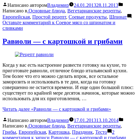
Написано автором
Владимир
24.01.2013
28.11.2013
Написано в
.Основные блюда
,
Вегетарианские рецепты
,
Европейская
,
Простой рецепт
,
Соевые продукты
,
Шпинат
Оставьте комментарий
к Соевое мясо со шпинатом и
сливками
Равиоли — с картошкой и грибами
Когда у вас есть настроение развести готовку на кухне, то
приготовьте равиоли, отличное блюдо итальянской кухни.
Тем более что его можно сделать впрок, все остальное
заморозить и использовать в те дни, когда на готовку
совершенно не остается времени. И еще один большой плюс:
существует по крайней мере десяток начинок, которые можно
использовать для их приготовления, …
Читать далее
«Равиоли — с картошкой и грибами»
Написано автором
Владимир
17.01.2013
13.10.2014
Написано в
.Основные блюда
,
Вегетарианские рецепты
,
Грибы
,
Европейская
,
Картошка
,
Праздник
,
Тесто
2
комментария
к записи Равиоли — с картошкой и грибами