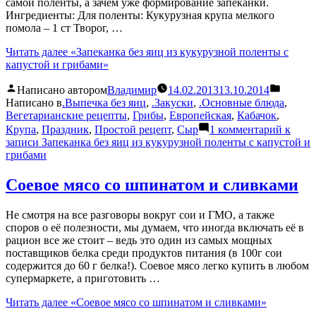
самой поленты, а зачем уже формирование запеканки.
Ингредиенты: Для поленты: Кукурузная крупа мелкого
помола – 1 ст Творог, …
Читать далее
«Запеканка без яиц из кукурузной поленты с
капустой и грибами»
Написано автором
Владимир
14.02.2013
13.10.2014
Написано в
.Выпечка без яиц
,
.Закуски
,
.Основные блюда
,
Вегетарианские рецепты
,
Грибы
,
Европейская
,
Кабачок
,
Крупа
,
Праздник
,
Простой рецепт
,
Сыр
1 комментарий
к
записи Запеканка без яиц из кукурузной поленты с капустой и
грибами
Соевое мясо со шпинатом и сливками
Не смотря на все разговоры вокруг сои и ГМО, а также
споров о её полезности, мы думаем, что иногда включать её в
рацион все же стоит – ведь это один из самых мощных
поставщиков белка среди продуктов питания (в 100г сои
содержится до 60 г белка!). Соевое мясо легко купить в любом
супермаркете, а приготовить …
Читать далее
«Соевое мясо со шпинатом и сливками»