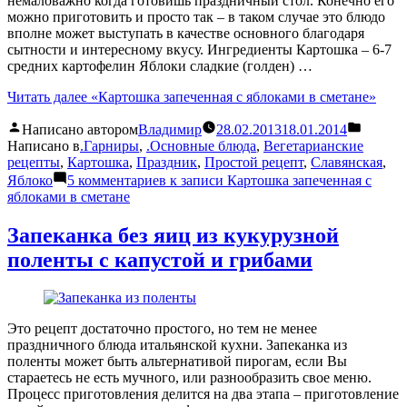
немаловажно когда готовишь праздничный стол. Конечно его
можно приготовить и просто так – в таком случае это блюдо
вполне может выступать в качестве основного благодаря
сытности и интересному вкусу. Ингредиенты Картошка – 6-7
средних картофелин Яблоки сладкие (голден) …
Читать далее
«Картошка запеченная с яблоками в сметане»
Написано автором
Владимир
28.02.2013
18.01.2014
Написано в
.Гарниры
,
.Основные блюда
,
Вегетарианские
рецепты
,
Картошка
,
Праздник
,
Простой рецепт
,
Славянская
,
Яблоко
5 комментариев
к записи Картошка запеченная с
яблоками в сметане
Запеканка без яиц из кукурузной
поленты с капустой и грибами
Это рецепт достаточно простого, но тем не менее
праздничного блюда итальянской кухни. Запеканка из
поленты может быть альтернативой пирогам, если Вы
стараетесь не есть мучного, или разнообразить свое меню.
Процесс приготовления делится на два этапа – приготовление