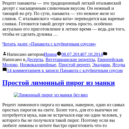
Рецепт панакоты — это традиционный легкий итальянский
десерт с насыщенным сливочным вкусом. Он нежный и
тающий во рту. По сути, панакота — это нежное желе из
сливок. С итальянского «пана кота» переводится как вареные
сливки. Готовится такой десерт очень просто, особенно
актуально его приготовление в летнее время — ведь для того,
чтобы ее сделать духовка …
Читать далее
«Панакота с клубничным соусом»
Написано автором
Ирина
08.07.2014
07.10.2014
Написано в
.Десерты
,
Вегетарианские рецепты
,
Европейская
,
Молоко
,
Низкокалорийные
,
Простой рецепт
,
Экадаши
,
Ягоды
14 комментариев
к записи Панакота с клубничным соусом
Простой лимонный пирог из манки
Рецепт лимонного пирога из манки, наверное, один из самых
простых пирогов на свете. Более того, для его выпечки не
потребуется мука, нам не встречался еще ни один человек, у
которого бы не получился такой пирог. Поэтому если вы
любите лимоны и хотите быстро приготовить что-то