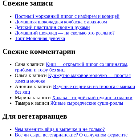
Свежие записи
Постный морковный пирог с имбирем и корицей
Домашняя шоколадная колбаска с арахисом
Детский пластилин своими руками
Домашний шоколад — на сколько это реально?
Торт Молочная девочка
Свежие комментарии
Сана
к записи
Киш — открытый пирог со шпинатом,
грибами и тофу без яиц
Ольга
к записи
Кунжутно-маковое молочко — простая
замена молока
Аноним
к записи
Вкусные сырники из творога с манкой
без яиц
Марина
к записи
Халава – индийский пудинг из манки
Тамара
к записи
Живые сыроедческие суши-роллы
Для вегетарианцев
Чем заменить яйца в выпечке и не только?
Все ли сыры вегетарианские? О сычужном ферменте