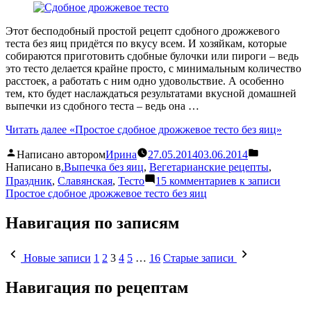
Этот бесподобный простой рецепт сдобного дрожжевого
теста без яиц придётся по вкусу всем. И хозяйкам, которые
собираются приготовить сдобные булочки или пироги – ведь
это тесто делается крайне просто, с минимальным количество
расстоек, а работать с ним одно удовольствие. А особенно
тем, кто будет наслаждаться результатами вкусной домашней
выпечки из сдобного теста – ведь она …
Читать далее
«Простое сдобное дрожжевое тесто без яиц»
Написано автором
Ирина
27.05.2014
03.06.2014
Написано в
.Выпечка без яиц
,
Вегетарианские рецепты
,
Праздник
,
Славянская
,
Тесто
15 комментариев
к записи
Простое сдобное дрожжевое тесто без яиц
Навигация по записям
Новые записи
1
2
3
4
5
…
16
Старые записи
Навигация по рецептам