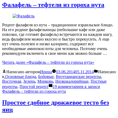
Фалафель – тефтели из гороха нута
Рецепт фалафеля из нута – традиционное израильское блюдо.
На его родине фалафельницы (небольшие кафе или даже
повозки, где готовят фалафель) встречаются на каждом шагу,
ведь фалафелем можно вкусно и быстро перекусить. А еще
нут очень полезен и низко калориен, содержит все
необходимые аминокислоты для человека. Поэтому очень
рекомендуем включить в свое меню как можно больше …
Читать далее
«Фалафель – тефтели из гороха нута»
Написано автором
Ирина
03.06.2014
05.11.2014
Написано
в
.Основные блюда
,
Бобовые
,
Вегетарианские рецепты
,
Восточная
,
Зелень
,
Морковь
,
Низкокалорийные
,
Постные
рецепты
,
Простой рецепт
19 комментариев
к записи
Фалафель – тефтели из гороха нута
Простое сдобное дрожжевое тесто без
яиц