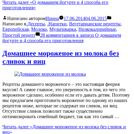
Читать далее
«О домашнем йогурте и 4 способа его
приготовления»
Написано автором
Ирина
17.06.2014
04.06.2015
Написано в
.Десерты
,
.Напитки
,
Вегетарианские рецепты
,
Европейская
,
Молоко
,
Мультиварка
,
Низкокалорийные
,
Простой рецепт
28 комментариев
к записи О домашнем
йогурте и 4 способа его приготовления
Домашнее мороженое из молока без
сливок и яиц
Рецепты домашнего мороженого – это настоящая феерия
вкусов! А самое главное, это уверенность в том, из чего это
мороженое сделано, особенно если его давать детям. Поэтому
мы предлагаем приготовить мороженое по одному из наших
рецептов ниже, которые не содержат ни сливок, ни яиц.
Отсутствие сливок позволит также существенно
оптимизировать семейный бюджет, так как это самый …
Читать далее
«Домашнее мороженое из молока без сливок и
яиц»