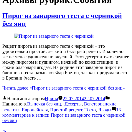
Пирог из заварного теста с черникой
без яиц
Рецепт пирога из заварного теста с черникой – это
удивительно простой, легкий и быстрый рецепт. И конечно
же не менее удивительно вкусный. Этот десерт что-то среднее
между пирогом и пудингом, нежный по консистенции, и
яркий благодаря ягодам. На родине этот заварной пирог из
блинного теста называют Фар Бретон, так как придумали его
в Бретани (часть …
Читать далее
«Пирог из заварного теста с черникой без яиц»
Написано автором
Ирина
22.07.2014
22.07.2014
Написано в
.Выпечка без яиц
,
.Десерты
,
Вегетарианские
рецепты
,
Европейская
,
Простой рецепт
,
Тесто
,
Ягоды
13
комментариев
к записи Пирог из заварного теста с черникой
без яиц