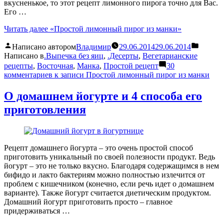
вкусненькое, то этот рецепт лимонного пирога точно для Вас.
Его …
Читать далее
«Простой лимонный пирог из манки»
Написано автором
Владимир
29.06.2014
29.06.2014
Написано в
.Выпечка без яиц
,
.Десерты
,
Вегетарианские
рецепты
,
Восточная
,
Манка
,
Простой рецепт
30
комментариев
к записи Простой лимонный пирог из манки
О домашнем йогурте и 4 способа его
приготовления
Рецепт домашнего йогурта – это очень простой способ
приготовить уникальный по своей полезности продукт. Ведь
йогурт – это не только вкусно. Благодаря содержащимся в нем
бифидо и лакто бактериям можно полностью излечится от
проблем с кишечником (конечно, если речь идет о домашнем
варианте). Также йогурт считается диетическим продуктом.
Домашний йогурт приготовить просто – главное
придерживаться …