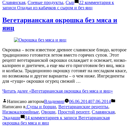
Славянская
,
Соевые продукты
,
Сыр
22 комментария
к
записи Оладьи из кабачков с сыром и без яиц
Вегетарианская окрошка без мяса и
яиц
Окрошка – всем известное древнее славянское блюдо, которое
традиционно готовится летом вместо горячих супов. Этот
рецепт вегетарианской окрошки охлаждает и освежает, низко-
калориен и диетичен, а еще мы его приготовим без яиц, мяса
и колбасы. Традиционно окрошку готовят на несладком квасе,
но возможны и другие варианты – о чем ниже. Ингредиенты
для «гущи» окрошки огурец свежий …
Читать далее
«Вегетарианская окрошка без мяса и яиц»
Написано автором
Владимир
06.06.2014
07.06.2014
Написано в
.Супы и борщи
,
Вегетарианские рецепты
,
Низкокалорийные
,
Овощи
,
Простой рецепт
,
Славянская
,
Экадаши
14 комментариев
к записи Вегетарианская
окрошка без мяса и яиц