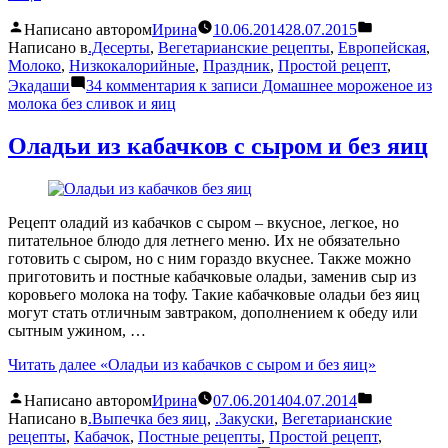
Написано автором
Ирина
10.06.2014
28.07.2015
Написано в
.Десерты
,
Вегетарианские рецепты
,
Европейская
,
Молоко
,
Низкокалорийные
,
Праздник
,
Простой рецепт
,
Экадаши
34 комментария
к записи Домашнее мороженое из
молока без сливок и яиц
Оладьи из кабачков с сыром и без яиц
Рецепт оладий из кабачков с сыром – вкусное, легкое, но
питательное блюдо для летнего меню. Их не обязательно
готовить с сыром, но с ним гораздо вкуснее. Также можно
приготовить и постные кабачковые оладьи, заменив сыр из
коровьего молока на тофу. Такие кабачковые оладьи без яиц
могут стать отличным завтраком, дополнением к обеду или
сытным ужином, …
Читать далее
«Оладьи из кабачков с сыром и без яиц»
Написано автором
Ирина
07.06.2014
04.07.2014
Написано в
.Выпечка без яиц
,
.Закуски
,
Вегетарианские
рецепты
,
Кабачок
,
Постные рецепты
,
Простой рецепт
,