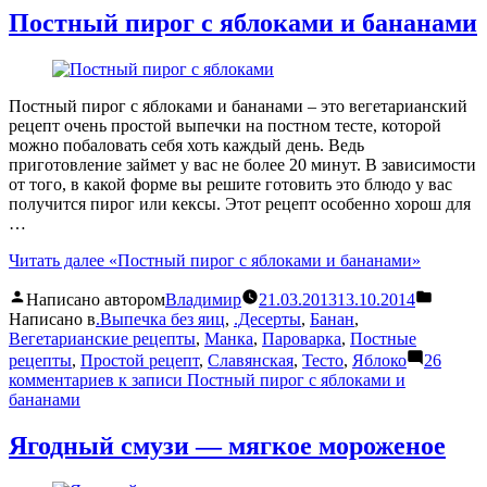
Постный пирог с яблоками и бананами
Постный пирог с яблоками и бананами – это вегетарианский
рецепт очень простой выпечки на постном тесте, которой
можно побаловать себя хоть каждый день. Ведь
приготовление займет у вас не более 20 минут. В зависимости
от того, в какой форме вы решите готовить это блюдо у вас
получится пирог или кексы. Этот рецепт особенно хорош для
…
Читать далее
«Постный пирог с яблоками и бананами»
Написано автором
Владимир
21.03.2013
13.10.2014
Написано в
.Выпечка без яиц
,
.Десерты
,
Банан
,
Вегетарианские рецепты
,
Манка
,
Пароварка
,
Постные
рецепты
,
Простой рецепт
,
Славянская
,
Тесто
,
Яблоко
26
комментариев
к записи Постный пирог с яблоками и
бананами
Ягодный смузи — мягкое мороженое