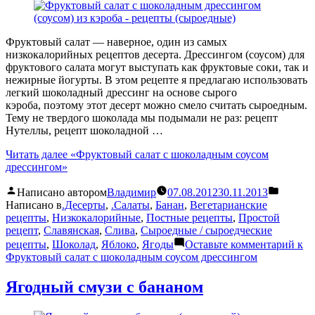
Фруктовый салат — наверное, один из самых
низкокалорийных рецептов десерта. Дрессингом (соусом) для
фруктового салата могут выступать как фруктовые соки, так и
нежирные йогурты. В этом рецепте я предлагаю использовать
легкий шоколадный дрессинг на основе сырого
кэроба, поэтому этот десерт можно смело считать сыроедным.
Тему не твердого шоколада мы подымали не раз: рецепт
Нутеллы, рецепт шоколадной …
Читать далее
«Фруктовый салат с шоколадным соусом
дрессингом»
Написано автором
Владимир
07.08.2012
30.11.2013
Написано в
.Десерты
,
.Салаты
,
Банан
,
Вегетарианские
рецепты
,
Низкокалорийные
,
Постные рецепты
,
Простой
рецепт
,
Славянская
,
Слива
,
Сыроедные / сыроедческие
рецепты
,
Шоколад
,
Яблоко
,
Ягоды
Оставьте комментарий
к
Фруктовый салат с шоколадным соусом дрессингом
Ягодный смузи с бананом