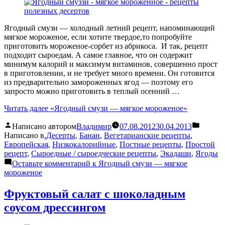
Ягодный смузи — холодный летний рецепт, напоминающий
мягкое мороженое, если хотите твердое,то попробуйте
приготовить мороженое-сорбет из абрикоса. И так, рецепт
подходит сыроедам. А самое главное, что он содержит
минимум калорий и максимум витаминов, совершенно прост
в приготовлении, и не требует много времени. Он готовится
из предварительно замороженных ягод — поэтому его
запросто можно приготовить в теплый осенний …
Читать далее
«Ягодный смузи — мягкое мороженое»
Написано автором
Владимир
07.08.2012
30.04.2013
Написано в
.Десерты
,
Банан
,
Вегетарианские рецепты
,
Европейская
,
Низкокалорийные
,
Постные рецепты
,
Простой
рецепт
,
Сыроедные / сыроедческие рецепты
,
Экадаши
,
Ягоды
Оставьте комментарий
к Ягодный смузи — мягкое
мороженое
Фруктовый салат с шоколадным
соусом дрессингом