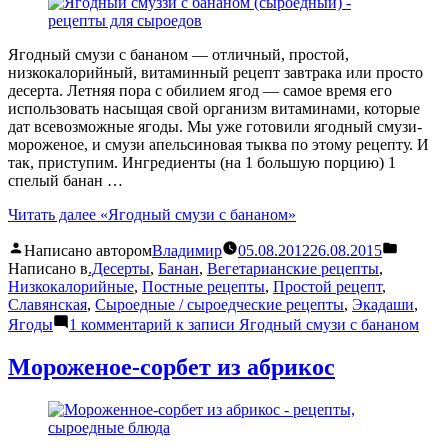
Ягодный смузи с бананом — отличный, простой,
низкокалорийный, витаминный рецепт завтрака или просто
десерта. Летняя пора с обилием ягод — самое время его
использовать насыщая свой организм витаминами, которые
дат всевозможные ягоды. Мы уже готовили ягодный смузи-
мороженое, и смузи апельсиновая тыква по этому рецепту. И
так, приступим. Ингредиенты (на 1 большую порцию) 1
спелый банан …
Читать далее
«Ягодный смузи с бананом»
Написано автором
Владимир
05.08.2012
26.08.2015
Написано в
.Десерты
,
Банан
,
Вегетарианские рецепты
,
Низкокалорийные
,
Постные рецепты
,
Простой рецепт
,
Славянская
,
Сыроедные / сыроедческие рецепты
,
Экадаши
,
Ягоды
1 комментарий
к записи Ягодный смузи с бананом
Мороженое-сорбет из абрикос