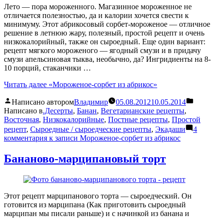
Лето — пора мороженного. Магазинное мороженное не
отличается полезностью, да и калории хочется свести к
минимуму. Этот абрикосовый сорбет-мороженое — отличное
решение в летнюю жару, полезный, простой рецепт и очень
низкокалорийный, также он сыроедный. Еще один вариант:
рецепт мягкого мороженого — ягодный смузи и в придачу
смузи апельсиновая тыква, необычно, да? Ингридиенты на 8-
10 порций, стаканчики …
Читать далее
«Мороженое-сорбет из абрикос»
Написано автором
Владимир
05.08.2012
10.05.2014
Написано в
.Десерты
,
Банан
,
Вегетарианские рецепты
,
Восточная
,
Низкокалорийные
,
Постные рецепты
,
Простой
рецепт
,
Сыроедные / сыроедческие рецепты
,
Экадаши
4
комментария
к записи Мороженое-сорбет из абрикос
Бананово-марципановый торт
Этот рецепт марципанового торта — сыроедческий. Он
готовится из марципана (Как приготовить сыроедный
марципан мы писали раньше) и с начинкой из банана и