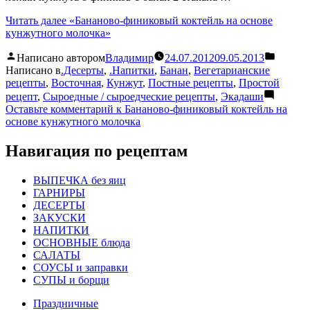
Читать далее
«Бананово-финиковый коктейль на основе
кунжутного молочка»
Написано автором
Владимир
24.07.2012
09.05.2013
Написано в
.Десерты
,
.Напитки
,
Банан
,
Вегетарианские
рецепты
,
Восточная
,
Кунжут
,
Постные рецепты
,
Простой
рецепт
,
Сыроедные / сыроедческие рецепты
,
Экадаши
Оставьте комментарий
к Бананово-финиковый коктейль на
основе кунжутного молочка
Навигация по рецептам
ВЫПЕЧКА без яиц
ГАРНИРЫ
ДЕСЕРТЫ
ЗАКУСКИ
НАПИТКИ
ОСНОВНЫЕ блюда
САЛАТЫ
СОУСЫ и заправки
СУПЫ и борщи
Праздничные