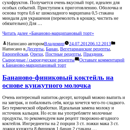
сухофруктов. Получается очень вкусный торт, идеален для
особых событий. Приступим к приготовлению. Оболочка и
основа торта 0,6 кг шоколадного марципана 0,5 стакана
миндаля для украшения (перемолоть в крошку, чистить не
обязательно) Для …
Читать далее
«Бананово-марципановый торт»
Написано автором
Владимир
24.07.2012
06.12.2013
Написано в
.Десерты
,
Банан
,
Вегетарианские рецепты
,
Европейская
,
Орехи
,
Постные рецепты
,
Праздник
,
Сыроедные / сыроедческие рецепты
Оставьте комментарий
к Бананово-марципановый торт
Бананово-финиковый коктейль на
основе кунжутного молочка
Очень интересный напиток-десерт, который можно выпить и
на завтрак, и побаловать себя, когда хочется чего-то сладкого.
Без термической обработки. Идеальная замена молоку и
источник кальция. Но если вы употребляете молочные
продукты, то рекомендуем вам рецепт творожно-ягодного
коктейля. Ингредиенты на 2 порции 3 ст. ложки мака 3 ст.
ложки кунжута 8 фиников 1 банан 2 стакана …